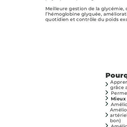
Meilleure gestion de la glycémie,
l’hémoglobine glyquée, améliorat
quotidien et contrôle du poids ex
Pourq
Appre
grâce
Permet
Mieux 
Améli
Amélio
artéri
bon)
Amélio