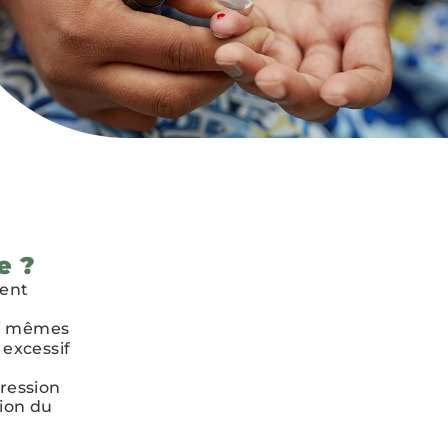
e ?
ent
ui mêmes
 excessif
pression
tion du