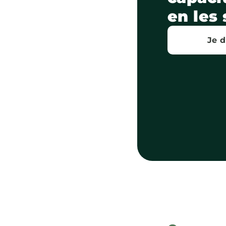
en les
Je 