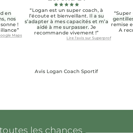
“Logan est un super coach, à
nd en
“Super 
l’écoute et bienveillant.
Il a su
ns, nos
gentille
s’adapter à mes capacités et m’a
sonne !
remise en
aidé à me surpasser.
Je
illance”
A rec
recommande vivement !”
oogle Maps
Lire l'avis sur
Superprof
Avis Logan Coach Sportif
toutes les chances