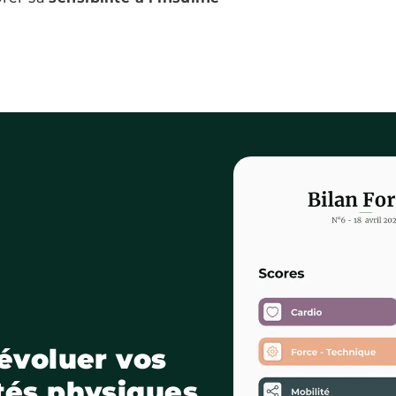
 évoluer vos
tés physiques