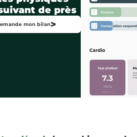
 suivant de près
>
demande mon bilan