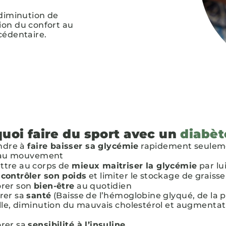
 diminution de
ion du confort au
cédentaire.
uoi faire du sport avec un
diabèt
ndre à
faire baisser sa glycémie
rapidement seulem
 au mouvement
tre au corps de
mieux maitriser la glycémie
par l
contrôler son poids
et limiter le stockage de graisse
orer son
bien-être
au quotidien
rer sa
santé
(Baisse de l’hémoglobine glyqué, de la 
elle, diminution du mauvais cholestérol et augmenta
rer sa
sensibilité à l’insuline