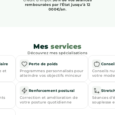
crédit d'impôt
50% de vos séances
remboursées par l'État jusqu'à 12
000€/an
.
Mes
services
Découvrez mes spécialisations
aire
Perte de poids
Conseil
e et
Programmes personnalisés pour
Conseils nu
atteindre vos objectifs minceur
votre mode
Renforcement postural
Stretc
nts
Correction et amélioration de
Séances d'é
votre posture quotidienne
souplesse e