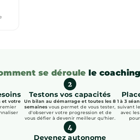
e
omment se déroule
le coaching
esoins
Testons vos capacités
Plac
 et votre
Un bilan au démarrage et toutes les 8
1 à 3 séa
premier
semaines
vous permet de vous tester,
suivant l
nnaliser
d'observer votre progression et de
avec les
vous défier à devenir meilleur qu'hier.
pour
Devenez autonome