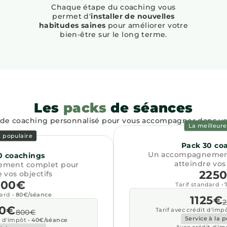
Chaque étape du coaching vous
permet d'
installer de nouvelles
habitudes saines
pour améliorer votre
bien-être sur le long terme.
Les
packs
de séances
de coaching personnalisé pour vous accompagner dans vot
La meilleure
 populaire
Pack 30 co
Un accompagnemen
0 coachings
atteindre vos
ment complet pour
225
 vos objectifs
800€
Tarif standard •
dard •
80€/séance
1125€
0€
Tarif avec crédit d'imp
800€
Service à la 
t d'impôt •
40€/séance