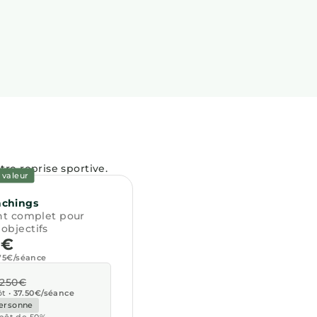
re reprise sportive.
 valeur
achings
t complet pour
 objectifs
0€
75€/séance
2250€
ôt •
37.50€/séance
personne