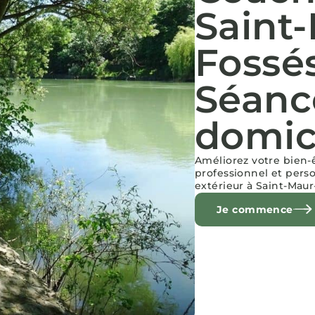
Saint
Fossés
Séanc
domic
Améliorez votre bien
professionnel et pers
extérieur à Saint-Maur
Je commence