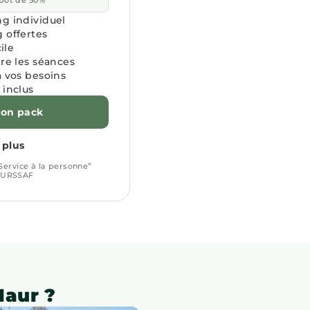
mpôt de 50%
g individuel
 offertes
ile
tre les séances
à vos besoins
 inclus
mon pack
 plus
“Service à la personne”
l'URSSAF
Maur ?