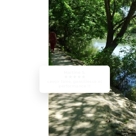
Lorena D.
super coach, à l’écoute et
bienveillant