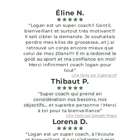
Éline N.
“Logan est un super coach!! Gentil,
bienveillant et surtout très motivant!!!
Il sait cibler la demande. Je souhaitais
perdre mes kilos de grossesse...et j ai
retrouvé un corps encore mieux que
celui de mes 20ans!!!!
Il m a redonné le
goût au sport et ma confiance en moi!
Merci infiniment coach logan pour
tout”
Lire l'avis sur
Superprof
Thibaut P.
“
Super coach qui prend en
considération nos besoins, nos
objectifs…
et superbe personne ! Merci
à toi pour ta bienveillance”
Lire l'avis sur
Google Maps
Lorena D.
“Logan est un super coach, à l’écoute
et bienveillant.
Il a su s’adapter à mes