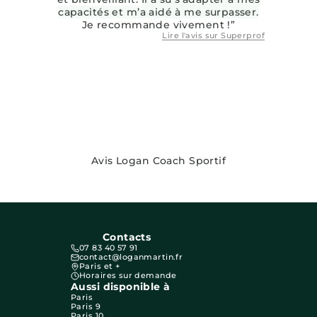
capacités et m’a aidé à me surpasser.
Je recommande vivement !”
Lire l'avis sur
Superprof
Avis Logan Coach Sportif
Contacts
07 83 40 57 91
contact@loganmartin.fr
Paris et +
Horaires sur demande
Aussi disponible à
Paris
Paris 9
Paris 10