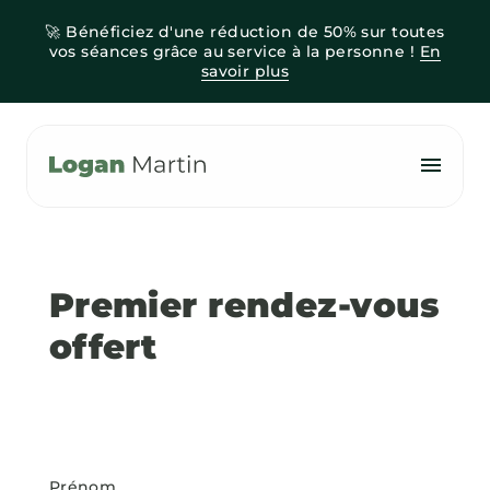
🚀 Bénéficiez d'une réduction de 50% sur toutes
Accueil
vos séances grâce au service à la personne !
En
savoir plus
Services à la personne
Blog
07.83.40.57.91
Premier rendez-vous
offert
Prénom