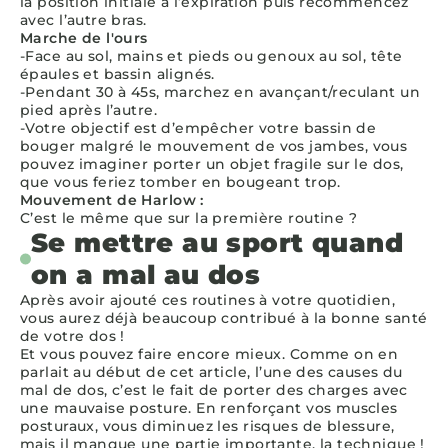
la position initiale à l’expiration puis recommencez
avec l’autre bras.
Marche de l'ours
-Face au sol, mains et pieds ou genoux au sol, tête
épaules et bassin alignés.
-Pendant 30 à 45s, marchez en avançant/reculant un
pied après l’autre.
-Votre objectif est d’empêcher votre bassin de
bouger malgré le mouvement de vos jambes, vous
pouvez imaginer porter un objet fragile sur le dos,
que vous feriez tomber en bougeant trop.
Mouvement de Harlow :
C’est le même que sur la première routine ?
Se mettre au sport quand
on a mal au dos
Après avoir ajouté ces routines à votre quotidien,
vous aurez déjà beaucoup contribué à la bonne santé
de votre dos !
Et vous pouvez faire encore mieux. Comme on en
parlait au début de cet article, l’une des causes du
mal de dos, c’est le fait de porter des charges avec
une mauvaise posture. En renforçant vos muscles
posturaux, vous diminuez les risques de blessure,
mais il manque une partie importante, la technique !